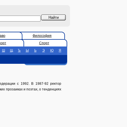
аво
Философия
порт
Спорт
Ш
Щ
Ъ
Ы
Ь
Э
Ю
Я
едерации с 1992. В 1987-92 ректор
ких прозаиках и поэтах, о тенденциях