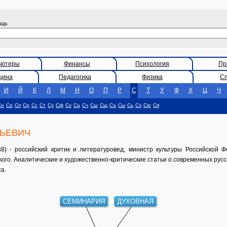
ощь
ьютеры
Финансы
Психология
Пр
цина
Педагогика
Физика
С
И
Й
К
Л
М
Н
О
П
Р
С
Т
У
Ф
Х
Ц
Ч
Сн
Со
Сп
Ср
Сс
Ст
Су
Сф
Сх
Сц
Сч
Сш
Сщ
Съ
Сы
Сь
Сэ
Сю
Ся
ЬЕВИЧ
) - российский критик и литературовед, министр культуры Российской Ф
кого. Аналитические и художественно-критические статьи о современных русс
а.
СЕМИНАРИЯ
ДУХОВНАЯ