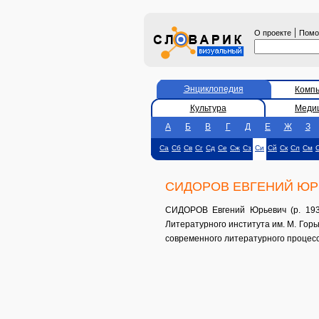
|
О проекте
Пом
Энциклопедия
Комп
Культура
Меди
А
Б
В
Г
Д
Е
Ж
З
Са
Сб
Св
Сг
Сд
Се
Сж
Сз
Си
Сй
Ск
Сл
См
СИДОРОВ ЕВГЕНИЙ ЮР
СИДОРОВ Евгений Юрьевич (р. 1938
Литературного института им. М. Горь
современного литературного процесс