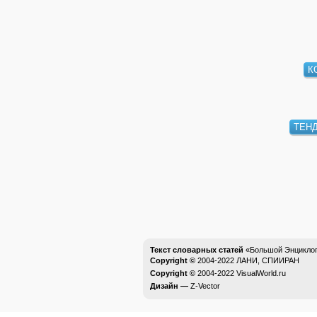
К
ТЕН
Текст словарных статей
«Большой Энциклоп
Copyright ©
2004-2022
ЛАНИ, СПИИРАН
Copyright ©
2004-2022
VisualWorld.ru
Дизайн —
Z-Vector