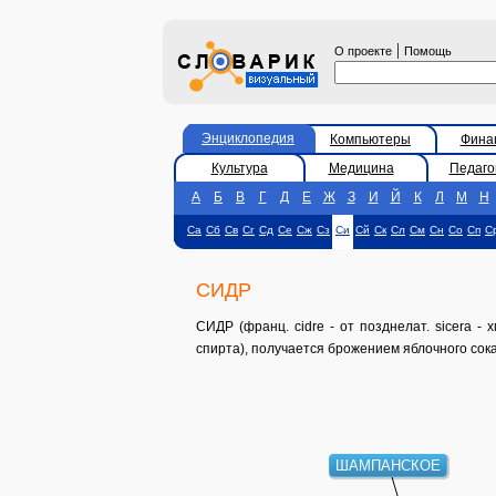
|
О проекте
Помощь
Энциклопедия
Компьютеры
Фина
Культура
Медицина
Педаго
А
Б
В
Г
Д
Е
Ж
З
И
Й
К
Л
М
Н
Са
Сб
Св
Сг
Сд
Се
Сж
Сз
Си
Сй
Ск
Сл
См
Сн
Со
Сп
С
СИДР
СИДР (франц. cidre - от позднелат. sicera -
спирта), получается брожением яблочного сок
ШАМПАНСКОЕ