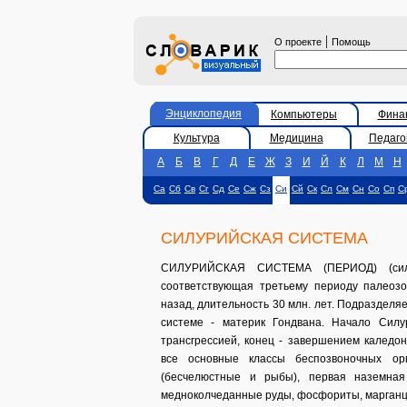
|
О проекте
Помощь
Энциклопедия
Компьютеры
Фина
Культура
Медицина
Педаго
А
Б
В
Г
Д
Е
Ж
З
И
Й
К
Л
М
Н
Са
Сб
Св
Сг
Сд
Се
Сж
Сз
Си
Сй
Ск
Сл
См
Сн
Со
Сп
С
СИЛУРИЙСКАЯ СИСТЕМА
СИЛУРИЙСКАЯ СИСТЕМА (ПЕРИОД) (силур
соответствующая третьему периоду палеозо
назад, длительность 30 млн. лет. Подразделя
системе - материк Гондвана. Начало Силу
трансгрессией, конец - завершением каледо
все основные классы беспозвоночных ор
(бесчелюстные и рыбы), первая наземна
медноколчеданные руды, фосфориты, марганце