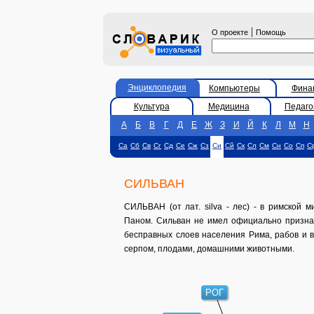
|
О проекте
Помощь
Энциклопедия
Компьютеры
Фина
Культура
Медицина
Педаго
А
Б
В
Г
Д
Е
Ж
З
И
Й
К
Л
М
Н
Са
Сб
Св
Сг
Сд
Се
Сж
Сз
Си
Сй
Ск
Сл
См
Сн
Со
Сп
С
СИЛЬВАН
СИЛЬВАН (от лат. silva - лес) - в римской м
Паном. Сильван не имел официально признан
бесправных слоев населения Рима, рабов и в
серпом, плодами, домашними животными.
РОГ