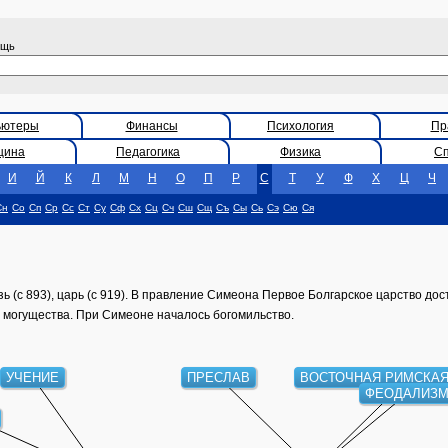
ощь
ьютеры
Финансы
Психология
Пр
цина
Педагогика
Физика
С
И
Й
К
Л
М
Н
О
П
Р
С
Т
У
Ф
Х
Ц
Ч
Сн
Со
Сп
Ср
Сс
Ст
Су
Сф
Сх
Сц
Сч
Сш
Сщ
Съ
Сы
Сь
Сэ
Сю
Ся
ь (с 893), царь (с 919). В правление Симеона Первое Болгарское царство д
и могущества. При Симеоне началось богомильство.
УЧЕНИЕ
ПРЕСЛАВ
ВОСТОЧНАЯ РИМСКА
ФЕОДАЛИЗ