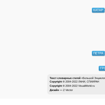
КАТАР
ПЕТРА
ГР
Текст словарных статей
«Большой Энциклоп
Copyright ©
2004-2022
ЛАНИ, СПИИРАН
Copyright ©
2004-2022
VisualWorld.ru
Дизайн —
Z-Vector