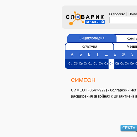
|
О проекте
Пом
Энциклопедия
Комп
Культура
Меди
А
Б
В
Г
Д
Е
Ж
З
Са
Сб
Св
Сг
Сд
Се
Сж
Сз
Си
Сй
Ск
Сл
См
СИМЕОН
СИМЕОН (864?-927) - болгарский княз
расширения (в войнах с Византией) 
СЕКТА