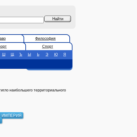
аво
Философия
порт
Спорт
Ш
Щ
Ъ
Ы
Ь
Э
Ю
Я
остигло наибольшего территориального
Я ИМПЕРИЯ
М