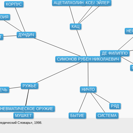
АЦЕТИЛХОЛИН
АКСЕЛЬРОД
ЭЙЛЕР
КОРПУС
ИЗИЯ
КАЦ
НЕ
ДУНДИЧ
Т
ДЕ ФИЛИППО
СИМОНОВ РУБЕН НИКОЛАЕВИЧ
РУЖЬЕ
НИЧТО
ЕЧЬ
РЯД
НЕВМАТИЧЕСКОЕ ОРУЖИЕ
МУШКЕТ
БЫТИЕ
СИСТЕМА
едический Словарь», 1998.