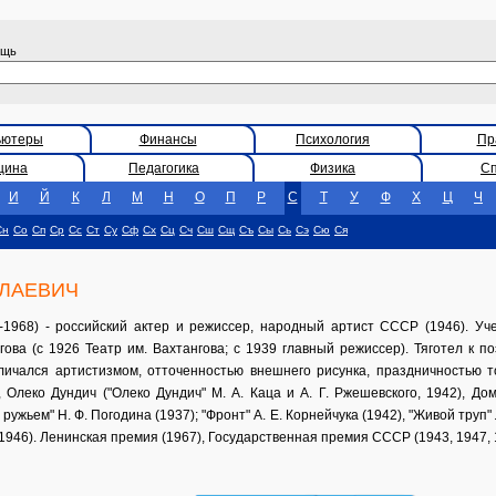
ощь
ьютеры
Финансы
Психология
Пр
цина
Педагогика
Физика
С
И
Й
К
Л
М
Н
О
П
Р
С
Т
У
Ф
Х
Ц
Ч
Сн
Со
Сп
Ср
Сс
Ст
Су
Сф
Сх
Сц
Сч
Сш
Сщ
Съ
Сы
Сь
Сэ
Сю
Ся
ЛАЕВИЧ
968) - российский актер и режиссер, народный артист СССР (1946). Уче
гова (с 1926 Театр им. Вахтангова; с 1939 главный режиссер). Тяготел к
тличался артистизмом, отточенностью внешнего рисунка, праздничностью т
, Олеко Дундич ("Олеко Дундич" М. А. Каца и А. Г. Ржешевского, 1942), Д
ружьем" Н. Ф. Погодина (1937); "Фронт" А. Е. Корнейчука (1942), "Живой труп"
1946). Ленинская премия (1967), Государственная премия СССР (1943, 1947, 