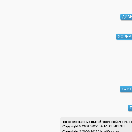
ДИВ
ХОРВА
КАРТ
П
Текст словарных статей
«Большой Энциклоп
Copyright ©
2004-2022
ЛАНИ, СПИИРАН
Copyright ©
2004-2022
VisualWorld.ru