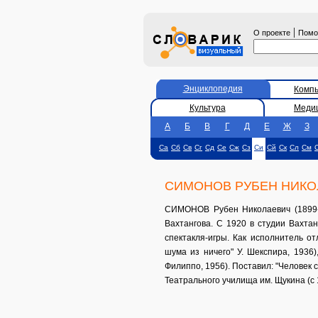
|
О проекте
Пом
Энциклопедия
Комп
Культура
Меди
А
Б
В
Г
Д
Е
Ж
З
Са
Сб
Св
Сг
Сд
Се
Сж
Сз
Си
Сй
Ск
Сл
См
СИМОНОВ РУБЕН НИКО
СИМОНОВ Рубен Николаевич (1899-1
Вахтангова. С 1920 в студии Вахтан
спектакля-игры. Как исполнитель о
шума из ничего" У. Шекспира, 1936)
Филиппо, 1956). Поставил: "Человек с 
Театрального училища им. Щукина (с 