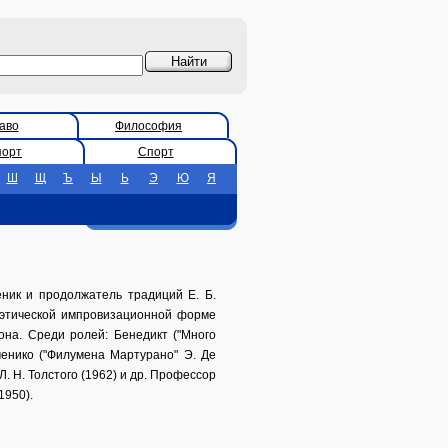
аво
Философия
порт
Спорт
Ш
Щ
Ъ
Ы
Ь
Э
Ю
Я
ник и продолжатель традиций Е. Б.
 поэтической импровизационной форме
она. Среди ролей: Бенедикт ("Много
оменико ("Филумена Мартурано" Э. Де
 Л. Н. Толстого (1962) и др. Профессор
1950).