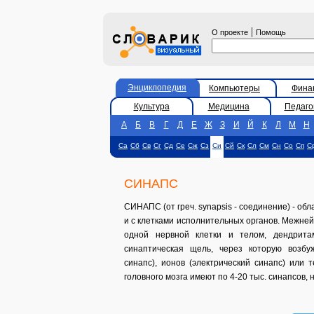
|
О проекте
Помощь
Энциклопедия
Компьютеры
Фина
Культура
Медицина
Педаго
А
Б
В
Г
Д
Е
Ж
З
И
Й
К
Л
М
Н
Са
Сб
Св
Сг
Сд
Се
Сж
Сз
Си
Сй
Ск
Сл
См
Сн
Со
Сп
С
СИНАПС
СИНАПС (от греч. synapsis - соединение) - обл
и с клетками исполнительных органов. Межне
одной нервной клетки и телом, дендрита
синаптическая щель, через которую возбу
синапс), ионов (электрический синапс) или
головного мозга имеют по 4-20 тыс. синапсов, 