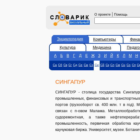
|
О проекте
Помощь
Энциклопедия
Компьютеры
Фина
Культура
Медицина
Педаго
А
Б
В
Г
Д
Е
Ж
З
И
Й
К
Л
М
Н
Са
Сб
Св
Сг
Сд
Се
Сж
Сз
Си
Сй
Ск
Сл
См
Сн
Со
Сп
С
СИНГАПУР
СИНГАПУР - столица государства Сингапур.
промышленных, финансовых и транспортных 
портов (грузооборот св. 400 млн. т в год).
связан с п-овом Малакка. Металлообработк
судоремонтная, а также нефтеперерабат
промышленность, первичная обработка кауч
каучуковая биржа. Университет, музеи. Ботанич