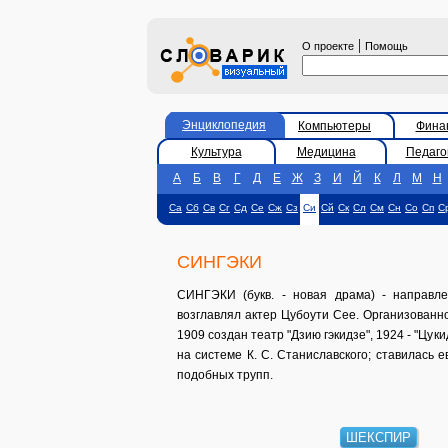
|
О проекте
Помощь
Энциклопедия
Компьютеры
Фина
Культура
Медицина
Педаго
А
Б
В
Г
Д
Е
Ж
З
И
Й
К
Л
М
Н
Са
Сб
Св
Сг
Сд
Се
Сж
Сз
Си
Сй
Ск
Сл
См
Сн
Со
Сп
С
СИНГЭКИ
СИНГЭКИ (букв. - новая драма) - направле
возглавлял актер Цубоути Сее. Организованн
1909 создан театр "Дзию гэкидзе", 1924 - "Цук
на системе К. С. Станиславского; ставилась е
подобных трупп.
ШЕКСПИР