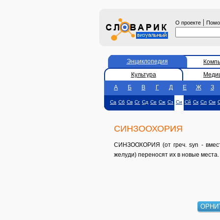
|
О проекте
Пом
Энциклопедия
Комп
Культура
Меди
А
Б
В
Г
Д
Е
Ж
З
Са
Сб
Св
Сг
Сд
Се
Сж
Сз
Си
Сй
Ск
Сл
См
СИНЗООХОРИЯ
СИНЗООХОРИЯ (от греч. syn - вмест
желуди) переносят их в новые места.
ОРНИ