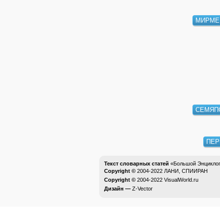
МИРМЕ
СЕМЯП
ПЕР
Текст словарных статей
«Большой Энциклоп
Copyright ©
2004-2022
ЛАНИ, СПИИРАН
Copyright ©
2004-2022
VisualWorld.ru
Дизайн —
Z-Vector