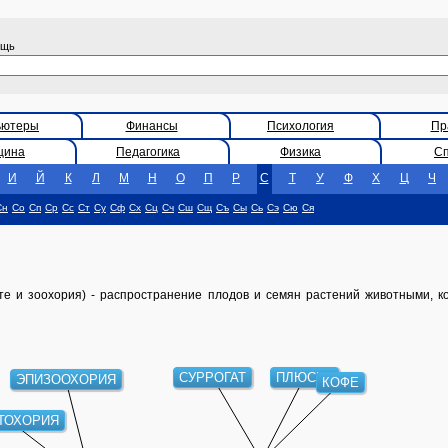
ощь
ьютеры
Финансы
Психология
Пр
цина
Педагогика
Физика
С
И
Й
К
Л
М
Н
О
П
Р
С
Т
У
Ф
Х
Ц
Ч
Сн
Со
Сп
Ср
Сс
Ст
Су
Сф
Сх
Сц
Сч
Сш
Сщ
Съ
Сы
Сь
Сэ
Сю
Ся
е и зоохория) - распространение плодов и семян растений животными, к
СУРРОГАТ
ПЛЮСКА
ЭПИЗООХОРИЯ
КОФЕ
ТОХОРИЯ