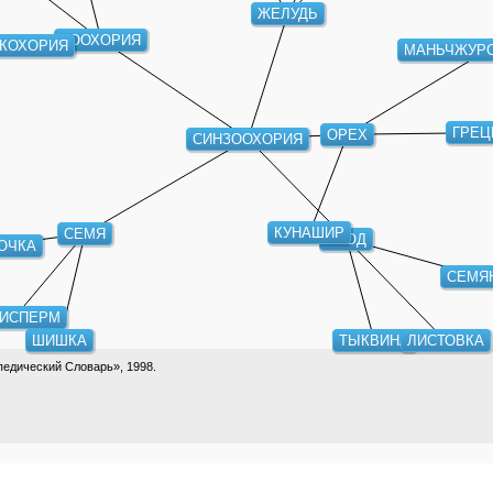
ЖЕЛУДЬ
ЗООХОРИЯ
КОХОРИЯ
МАНЬЧЖУРС
ГРЕЦ
ОРЕХ
СИНЗООХОРИЯ
КУНАШИР
СЕМЯ
ПЛОД
ОЧКА
СЕМЯ
ИСПЕРМ
ШИШКА
ТЫКВИНА
ЛИСТОВКА
едический Словарь», 1998.