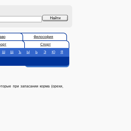
аво
Философия
порт
Спорт
Ш
Щ
Ъ
Ы
Ь
Э
Ю
Я
оторые при запасании корма (орехи,