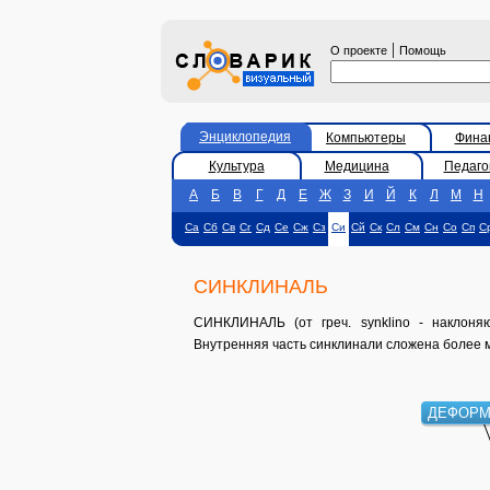
|
О проекте
Помощь
Энциклопедия
Компьютеры
Фина
Культура
Медицина
Педаго
А
Б
В
Г
Д
Е
Ж
З
И
Й
К
Л
М
Н
Са
Сб
Св
Сг
Сд
Се
Сж
Сз
Си
Сй
Ск
Сл
См
Сн
Со
Сп
С
СИНКЛИНАЛЬ
СИНКЛИНАЛЬ (от греч. synklino - наклоняю
Внутренняя часть синклинали сложена более 
ДЕФОРМ