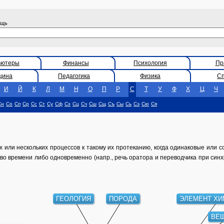
ощь
ьютеры
Финансы
Психология
Пр
цина
Педагогика
Физика
С
И
Й
К
Л
М
Н
О
П
Р
С
Т
У
Ф
Х
Ц
Ч
Сн
Со
Сп
Ср
Сс
Ст
Су
Сф
Сх
Сц
Сч
Сш
Сщ
Съ
Сы
Сь
Сэ
Сю
Ся
ли нескольких процессов к такому их протеканию, когда одинаковые или 
во времени либо одновременно (напр., речь оратора и переводчика при син
ГЕОЛОГИЯ
ПОРОДА
ЭЛЕМЕНТ ХИ
ВЕ