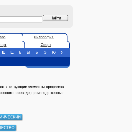
аво
Философия
порт
Спорт
Ш
Щ
Ъ
Ы
Ь
Э
Ю
Я
соответствующие элементы процессов
хронном переводе, производственные
МИЧЕСКИЙ
ЩЕСТВО