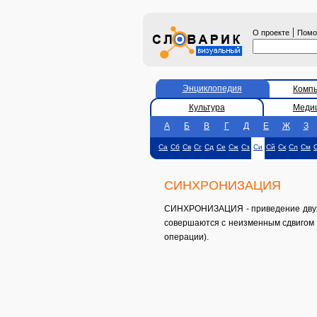
|
О проекте
Пом
Энциклопедия
Комп
Культура
Меди
А
Б
В
Г
Д
Е
Ж
З
Са
Сб
Св
Сг
Сд
Се
Сж
Сз
Си
Сй
Ск
Сл
См
СИНХРОНИЗАЦИЯ
СИНХРОНИЗАЦИЯ - приведение двух и
совершаются с неизменным сдвигом 
операции).