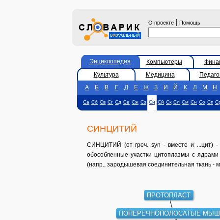
|
О проекте
Помощь
Энциклопедия
Компьютеры
Фина
Культура
Медицина
Педаго
А
Б
В
Г
Д
Е
Ж
З
И
Й
К
Л
М
Н
Са
Сб
Св
Сг
Сд
Се
Сж
Сз
Си
Сй
Ск
Сл
См
Сн
Со
Сп
С
СИНЦИТИЙ
СИНЦИТИЙ (от греч. syn - вместе и ...цит) 
обособленные участки цитоплазмы с ядрами
(напр., зародышевая соединительная ткань - 
ПРОТОПЛАСТ
ПОПЕРЕЧНОПОЛОСАТЫЕ МЫ