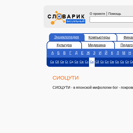
|
О проекте
Помощь
Энциклопедия
Компьютеры
Фина
Культура
Медицина
Педаго
А
Б
В
Г
Д
Е
Ж
З
И
Й
К
Л
М
Н
Са
Сб
Св
Сг
Сд
Се
Сж
Сз
Си
Сй
Ск
Сл
См
Сн
Со
Сп
С
СИОЦУТИ
СИОЦУТИ - в японской мифологии бог - покров