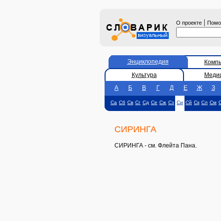
|
О проекте
Пом
Энциклопедия
Комп
Культура
Меди
А
Б
В
Г
Д
Е
Ж
З
Са
Сб
Св
Сг
Сд
Се
Сж
Сз
Си
Сй
Ск
Сл
См
СИРИНГА
СИРИНГА - см. Флейта Пана.