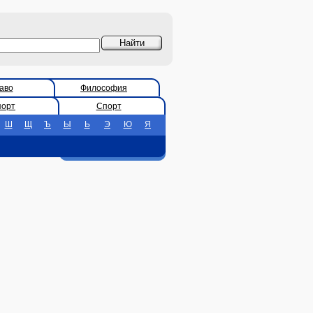
аво
Философия
порт
Спорт
Ш
Щ
Ъ
Ы
Ь
Э
Ю
Я