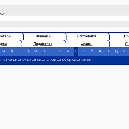
ощь
ьютеры
Финансы
Психология
Пр
цина
Педагогика
Физика
С
И
Й
К
Л
М
Н
О
П
Р
С
Т
У
Ф
Х
Ц
Ч
Сн
Со
Сп
Ср
Сс
Ст
Су
Сф
Сх
Сц
Сч
Сш
Сщ
Съ
Сы
Сь
Сэ
Сю
Ся