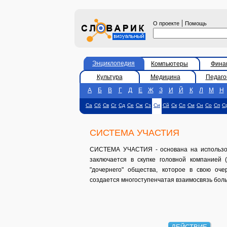
|
О проекте
Помощь
Энциклопедия
Компьютеры
Фина
Культура
Медицина
Педаго
А
Б
В
Г
Д
Е
Ж
З
И
Й
К
Л
М
Н
Са
Сб
Св
Сг
Сд
Се
Сж
Сз
Си
Сй
Ск
Сл
См
Сн
Со
Сп
С
СИСТЕМА УЧАСТИЯ
СИСТЕМА УЧАСТИЯ - основана на использов
заключается в скупке головной компанией (
"дочернего" общества, которое в свою оче
создается многоступенчатая взаимосвязь боль
ДЕЙСТВИЕ