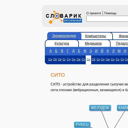
|
О проекте
Помощь
Энциклопедия
Компьютеры
Фина
Культура
Медицина
Педаго
А
Б
В
Г
Д
Е
Ж
З
И
Й
К
Л
М
Н
Са
Сб
Св
Сг
Сд
Се
Сж
Сз
Си
Сй
Ск
Сл
См
Сн
Со
Сп
С
СИТО
СИТО - устройство для разделения сыпучих м
сита плоские (вибрационные, качающиеся) и 
ЖЕЛУДОК
КНИ
РУБЕЦ