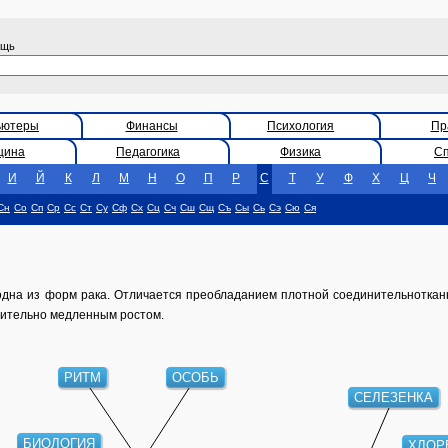
ощь
ьютеры
Финансы
Психология
Пр
цина
Педагогика
Физика
С
И
Й
К
Л
М
Н
О
П
Р
С
Т
У
Ф
Х
Ц
Ч
Сн
Со
Сп
Ср
Сс
Ст
Су
Сф
Сх
Сц
Сч
Сш
Сщ
Съ
Сы
Сь
Сэ
Сю
Ся
 - одна из форм рака. Отличается преобладанием плотной соединительнотка
нительно медленным ростом.
РИТМ
ОСОБЬ
СЕЛЕЗЕНКА
ХЛОР
БИОЛОГИЯ