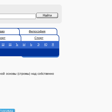
аво
Философия
порт
Спорт
Ш
Щ
Ъ
Ы
Ь
Э
Ю
Я
нной основы (стромы) над собственно
ЕНХИМА