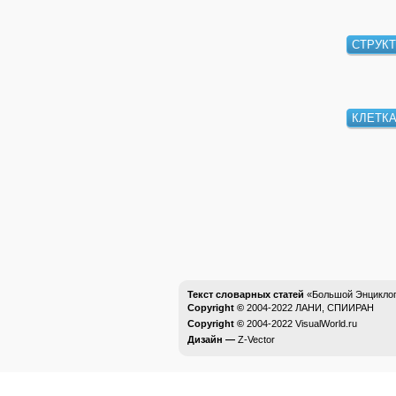
СТРУКТ
КЛЕТК
Текст словарных статей
«Большой Энциклоп
Copyright ©
2004-2022
ЛАНИ, СПИИРАН
Copyright ©
2004-2022
VisualWorld.ru
Дизайн —
Z-Vector