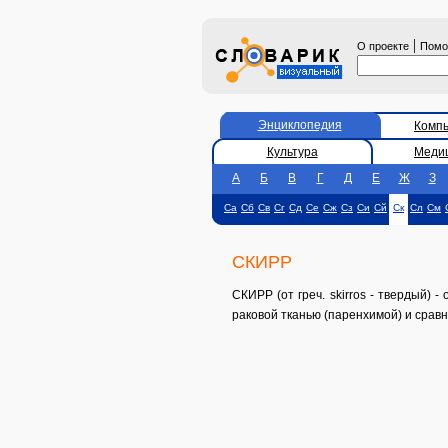
|
О проекте
Пом
Энциклопедия
Комп
Культура
Меди
А
Б
В
Г
Д
Е
Ж
З
Са
Сб
Св
Сг
Сд
Се
Сж
Сз
Си
Сй
Ск
Сл
См
СКИРР
СКИРР (от греч. skirros - твердый)
раковой тканью (паренхимой) и срав