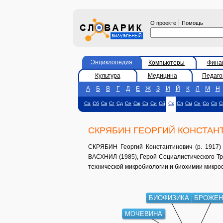
|
О проекте
Помощь
Энциклопедия
Компьютеры
Фина
Культура
Медицина
Педаго
А
Б
В
Г
Д
Е
Ж
З
И
Й
К
Л
М
Н
Са
Сб
Св
Сг
Сд
Се
Сж
Сз
Си
Сй
Ск
Сл
См
Сн
Со
Сп
С
СКРЯБИН ГЕОРГИЙ КОНСТАН
СКРЯБИН Георгий Константинович (р. 1917) 
ВАСХНИЛ (1985), Герой Социалистического Тр
технической микробиологии и биохимии микро
БИОФИЗИКА
БРОЖЕН
МОЧЕВИНА