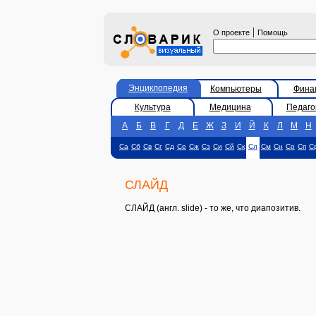
|
О проекте
Помощь
Энциклопедия
Компьютеры
Фина
Культура
Медицина
Педаго
А
Б
В
Г
Д
Е
Ж
З
И
Й
К
Л
М
Н
Са
Сб
Св
Сг
Сд
Се
Сж
Сз
Си
Сй
Ск
Сл
См
Сн
Со
Сп
С
СЛАЙД
СЛАЙД (англ. slide) - то же, что диапозитив.