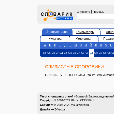
|
О проекте
Помощь
Энциклопедия
Компьютеры
Фина
Культура
Медицина
Педаго
А
Б
В
Г
Д
Е
Ж
З
И
Й
К
Л
М
Н
Са
Сб
Св
Сг
Сд
Се
Сж
Сз
Си
Сй
Ск
Сл
См
Сн
Со
Сп
С
СЛИЗИСТЫЕ СПОРОВИКИ
СЛИЗИСТЫЕ СПОРОВИКИ - то же, что миксосп
Текст словарных статей
«Большой Энциклопедический 
Copyright ©
2004-2022
ЛАНИ, СПИИРАН
Copyright ©
2004-2022
VisualWorld.ru
Дизайн —
Z-Vector