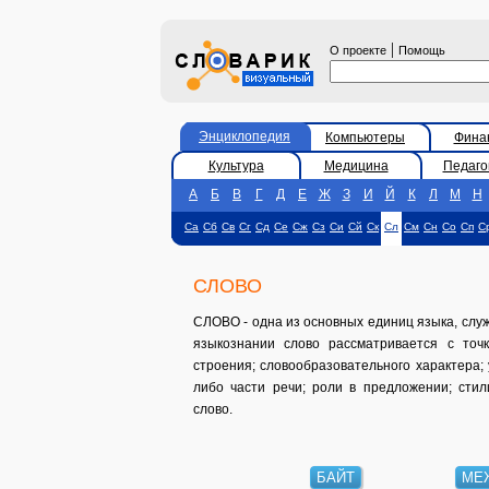
|
О проекте
Помощь
Энциклопедия
Компьютеры
Фина
Культура
Медицина
Педаго
А
Б
В
Г
Д
Е
Ж
З
И
Й
К
Л
М
Н
Са
Сб
Св
Сг
Сд
Се
Сж
Сз
Си
Сй
Ск
Сл
См
Сн
Со
Сп
С
СЛОВО
СЛОВО - одна из основных единиц языка, служ
языкознании слово рассматривается с точк
строения; словообразовательного характера; 
либо части речи; роли в предложении; сти
слово.
БАЙТ
МЕ