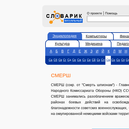
|
О проекте
Помощь
Энциклопедия
Компьютеры
Фина
Культура
Медицина
Педаго
А
Б
В
Г
Д
Е
Ж
З
И
Й
К
Л
М
Н
Са
Сб
Св
Сг
Сд
Се
Сж
Сз
Си
Сй
Ск
Сл
См
Сн
Со
Сп
С
СМЕРШ
СМЕРШ (сокр. от "Смерть шпионам") - Главн
Народного Комиссариата Обороны (НКО) ССС
СМЕРШ занимались разоблачением вражески
районах боевых действий на освобожд
благонадежности советских военнослужащих,
на оккупированной немецкими войсками терри