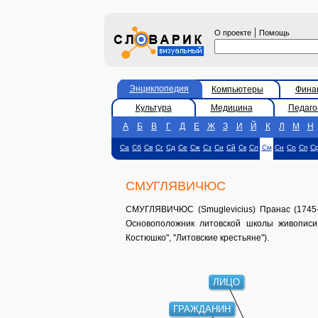
|
О проекте
Помощь
Энциклопедия
Компьютеры
Фина
Культура
Медицина
Педаго
А
Б
В
Г
Д
Е
Ж
З
И
Й
К
Л
М
Н
Са
Сб
Св
Сг
Сд
Се
Сж
Сз
Си
Сй
Ск
Сл
См
Сн
Со
Сп
С
СМУГЛЯВИЧЮС
СМУГЛЯВИЧЮС (Smuglevicius) Пранас (1745-1
Основоположник литовской школы живописи
Костюшко", "Литовские крестьяне").
ЛИЦО
ГРАЖДАНИН