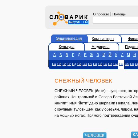
|
О проекте
Помощь
Энциклопедия
Компьютеры
Фина
Культура
Медицина
Педаго
А
Б
В
Г
Д
Е
Ж
З
И
Й
К
Л
М
Н
Са
Сб
Св
Сг
Сд
Се
Сж
Сз
Си
Сй
Ск
Сл
См
Сн
Со
Сп
С
СНЕЖНЫЙ ЧЕЛОВЕК
СНЕЖНЫЙ ЧЕЛОВЕК (йети) - существо, которое
районах Центральной и Северо-Восточной Ази
кангми". Имя "йети" дано шерпами Непала. Ле
с крупным туловищем, как у обезьян, лицом, 
на мощных ногах. Прямого подтверждения сущ
КА
ЧЕЛОВЕК