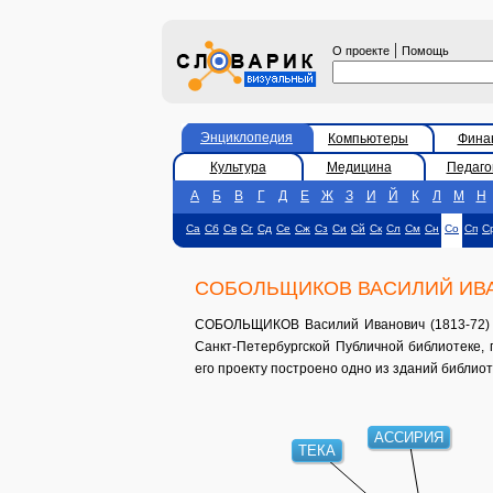
|
О проекте
Помощь
Энциклопедия
Компьютеры
Фина
Культура
Медицина
Педаго
А
Б
В
Г
Д
Е
Ж
З
И
Й
К
Л
М
Н
Са
Сб
Св
Сг
Сд
Се
Сж
Сз
Си
Сй
Ск
Сл
См
Сн
Со
Сп
С
СОБОЛЬЩИКОВ ВАСИЛИЙ ИВ
СОБОЛЬЩИКОВ Василий Иванович (1813-72) - 
Санкт-Петербургской Публичной библиотеке, г
его проекту построено одно из зданий библио
АССИРИЯ
ТЕКА