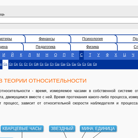
ощь
ьютеры
Финансы
Психология
Пр
цина
Педагогика
Физика
С
И
Й
К
Л
М
Н
О
П
Р
С
Т
У
Ф
Х
Ц
Ч
н
Со
Сп
Ср
Сс
Ст
Су
Сф
Сх
Сц
Сч
Сш
Сщ
Съ
Сы
Сь
Сэ
Сю
Ся
В ТЕОРИИ ОТНОСИТЕЛЬНОСТИ
сительности - время, измеряемое часами в собственной системе отс
та, движущимся вместе с ней. Время протекания какого-либо процесса, из
т процесс, зависит от относительной скорости наблюдателя и процесс
КВАРЦЕВЫЕ ЧАСЫ
ЗВЕЗДНЫЙ
МИНА
ЕДИНИЦА