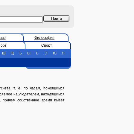
аво
Философия
порт
Спорт
Ш
Щ
Ъ
Ы
Ь
Э
Ю
Я
чета, т. е. по часам, покоящимся
меряемое наблюдателем, находящимся
а, причем собственное время имеет