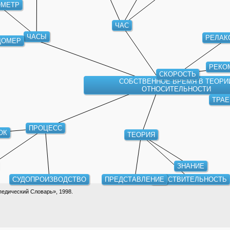
ОМЕТР
ЧАС
ЧАСЫ
РЕЛАК
ДОМЕР
РЕКО
СКОРОСТЬ
СОБСТВЕННОЕ ВРЕМЯ В ТЕОРИ
ОТНОСИТЕЛЬНОСТИ
ТРАЕ
ПРОЦЕСС
ОК
ТЕОРИЯ
ЗНАНИЕ
СУДОПРОИЗВОДСТВО
ПРЕДСТАВЛЕНИЕ
ДЕЙСТВИТЕЛЬНОСТЬ
едический Словарь», 1998.