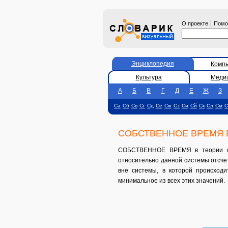
|
О проекте
Пом
Энциклопедия
Комп
Культура
Меди
А
Б
В
Г
Д
Е
Ж
З
Са
Сб
Св
Сг
Сд
Се
Сж
Сз
Си
Сй
Ск
Сл
См
С
СОБСТВЕННОЕ ВРЕМЯ 
СОБСТВЕННОЕ ВРЕМЯ в теории отно
относительно данной системы отсче
вне системы, в которой происходи
минимальное из всех этих значений.