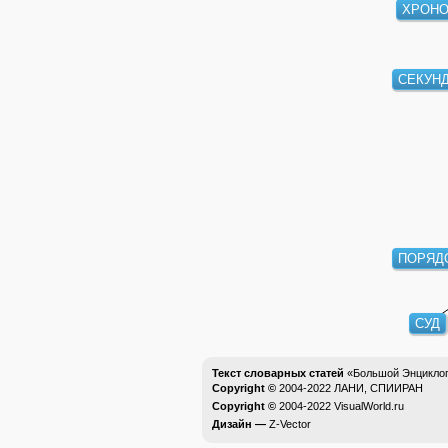
ХРОН
СЕКУН
ПОРЯД
СУД
Текст словарных статей
«Большой Энциклоп
Copyright ©
2004-2022
ЛАНИ, СПИИРАН
Copyright ©
2004-2022
VisualWorld.ru
Дизайн —
Z-Vector