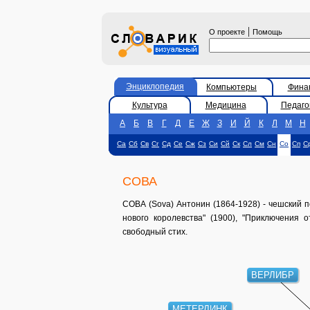
|
О проекте
Помощь
Энциклопедия
Компьютеры
Фина
Культура
Медицина
Педаго
А
Б
В
Г
Д
Е
Ж
З
И
Й
К
Л
М
Н
Са
Сб
Св
Сг
Сд
Се
Сж
Сз
Си
Сй
Ск
Сл
См
Сн
Со
Сп
С
СОВА
СОВА (Sova) Антонин (1864-1928) - чешский п
нового королевства" (1900), "Приключения 
свободный стих.
ВЕРЛИБР
МЕТЕРЛИНК