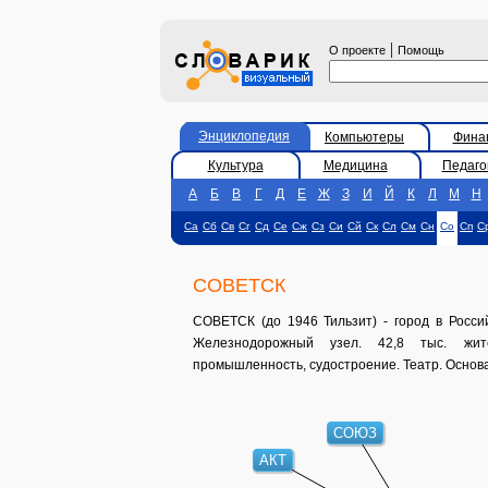
|
О проекте
Помощь
Энциклопедия
Компьютеры
Фина
Культура
Медицина
Педаго
А
Б
В
Г
Д
Е
Ж
З
И
Й
К
Л
М
Н
Са
Сб
Св
Сг
Сд
Се
Сж
Сз
Си
Сй
Ск
Сл
См
Сн
Со
Сп
С
СОВЕТСК
СОВЕТСК (до 1946 Тильзит) - город в Россий
Железнодорожный узел. 42,8 тыс. жите
промышленность, судостроение. Театр. Основан
СОЮЗ
АКТ