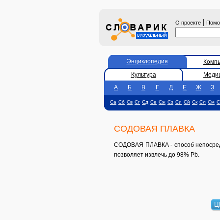
|
О проекте
Пом
Энциклопедия
Комп
Культура
Меди
А
Б
В
Г
Д
Е
Ж
З
Са
Сб
Св
Сг
Сд
Се
Сж
Сз
Си
Сй
Ск
Сл
См
С
СОДОВАЯ ПЛАВКА
СОДОВАЯ ПЛАВКА - способ непосредс
позволяет извлечь до 98% Pb.
Ц