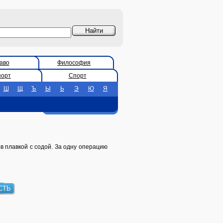
аво
Философия
порт
Спорт
Ш
Щ
Ъ
Ы
Ь
Э
Ю
Я
 плавкой с содой. За одну операцию
А
СТЬ