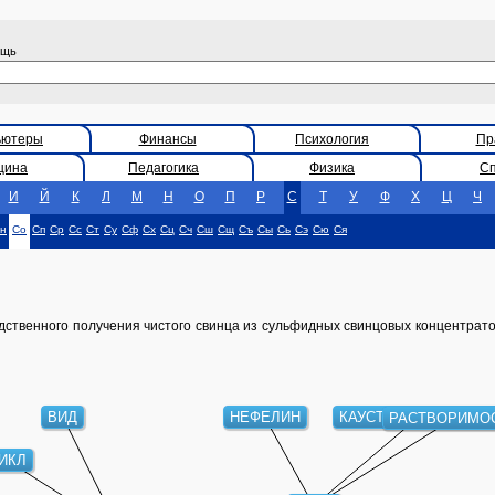
ощь
ьютеры
Финансы
Психология
Пр
цина
Педагогика
Физика
С
И
Й
К
Л
М
Н
О
П
Р
С
Т
У
Ф
Х
Ц
Ч
н
Со
Сп
Ср
Сс
Ст
Су
Сф
Сх
Сц
Сч
Сш
Сщ
Съ
Сы
Сь
Сэ
Сю
Ся
твенного получения чистого свинца из сульфидных свинцовых концентратов
ВИД
НЕФЕЛИН
КАУСТИЧЕСКАЯ СОД
РАСТВОРИМО
ИКЛ