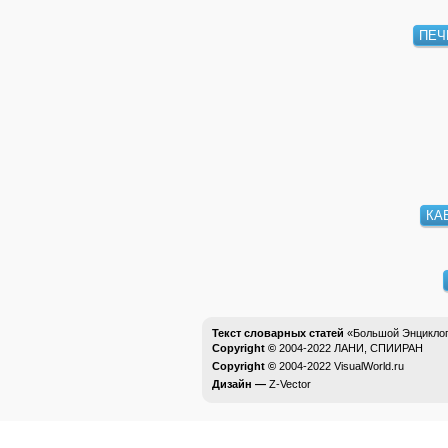
ПЕЧ
КА
Текст словарных статей
«Большой Энциклоп
Copyright ©
2004-2022
ЛАНИ, СПИИРАН
Copyright ©
2004-2022
VisualWorld.ru
Дизайн —
Z-Vector