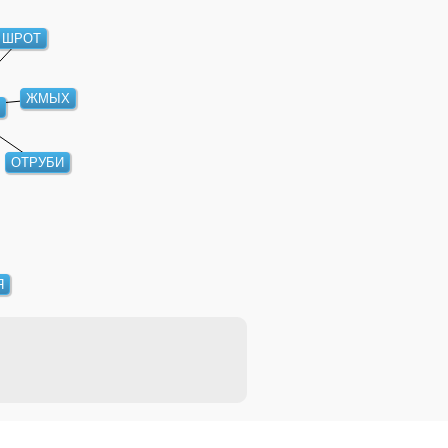
ШРОТ
ЖМЫХ
Т
ОТРУБИ
Я