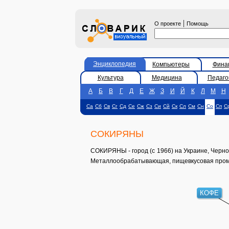
|
О проекте
Помощь
Энциклопедия
Компьютеры
Фина
Культура
Медицина
Педаго
А
Б
В
Г
Д
Е
Ж
З
И
Й
К
Л
М
Н
Са
Сб
Св
Сг
Сд
Се
Сж
Сз
Си
Сй
Ск
Сл
См
Сн
Со
Сп
С
СОКИРЯНЫ
СОКИРЯНЫ - город (с 1966) на Украине, Чернови
Металлообрабатывающая, пищевкусовая промы
КОФЕ