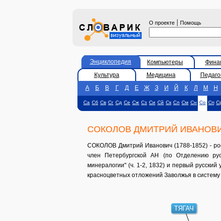
|
О проекте
Помощь
Энциклопедия
Компьютеры
Фина
Культура
Медицина
Педаго
А
Б
В
Г
Д
Е
Ж
З
И
Й
К
Л
М
Н
Са
Сб
Св
Сг
Сд
Се
Сж
Сз
Си
Сй
Ск
Сл
См
Сн
Со
Сп
С
СОКОЛОВ ДМИТРИЙ ИВАНОВ
СОКОЛОВ Дмитрий Иванович (1788-1852) - рос
член Петербургской АН (по Отделению русс
минералогии" (ч. 1-2, 1832) и первый русский 
красноцветных отложений Заволжья в систему 
ТЯГАЧ