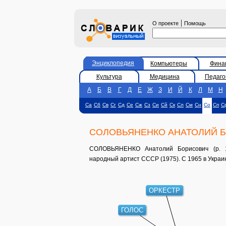
|
О проекте
Помощь
Энциклопедия
Компьютеры
Фина
Культура
Медицина
Педаго
А
Б
В
Г
Д
Е
Ж
З
И
Й
К
Л
М
Н
Са
Сб
Св
Сг
Сд
Се
Сж
Сз
Си
Сй
Ск
Сл
См
Сн
Со
Сп
С
СОЛОВЬЯНЕНКО АНАТОЛИЙ 
СОЛОВЬЯНЕНКО Анатолий Борисович (р. 193
народный артист СССР (1975). С 1965 в Украи
ОРКЕСТР
ГОЛОС