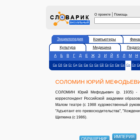
|
О проекте
Помощь
Энциклопедия
Компьютеры
Фина
Культура
Медицина
Педаго
А
Б
В
Г
Д
Е
Ж
З
И
Й
К
Л
М
Н
Са
Сб
Св
Сг
Сд
Се
Сж
Сз
Си
Сй
Ск
Сл
См
Сн
Со
Сп
С
СОЛОМИН ЮРИЙ МЕФОДЬЕВ
СОЛОМИН Юрий Мефодьевич (р. 1935) - ро
корреспондент Российской академии образова
Малом театре (с 1988 художественный руково
"Адъютант его превосходительства", "Хождени
Щепкина (с 1986).
ИМПЕРИЯ
ОБРАЩЕНИЕ