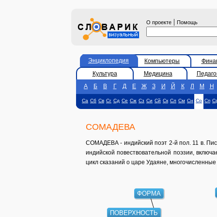
|
О проекте
Помощь
Энциклопедия
Компьютеры
Фина
Культура
Медицина
Педаго
А
Б
В
Г
Д
Е
Ж
З
И
Й
К
Л
М
Н
Са
Сб
Св
Сг
Сд
Се
Сж
Сз
Си
Сй
Ск
Сл
См
Сн
Со
Сп
С
СОМАДЕВА
СОМАДЕВА - индийский поэт 2-й пол. 11 в. Пис
индийской повествовательной поэзии, включае
цикл сказаний о царе Удаяне, многочисленны
ФОРМА
ПОВЕРХНОСТЬ