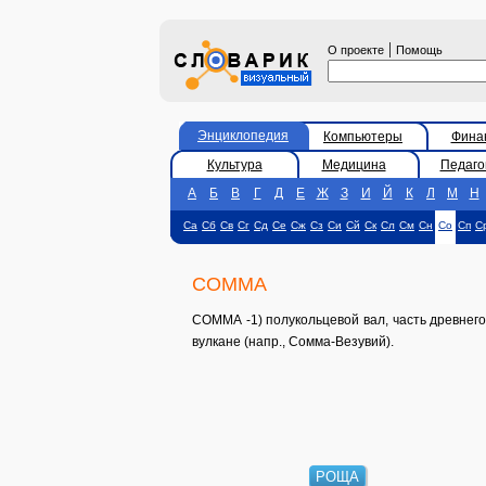
|
О проекте
Помощь
Энциклопедия
Компьютеры
Фина
Культура
Медицина
Педаго
А
Б
В
Г
Д
Е
Ж
З
И
Й
К
Л
М
Н
Са
Сб
Св
Сг
Сд
Се
Сж
Сз
Си
Сй
Ск
Сл
См
Сн
Со
Сп
С
СОММА
СОММА -1) полукольцевой вал, часть древнего
вулкане (напр., Сомма-Везувий).
РОЩА