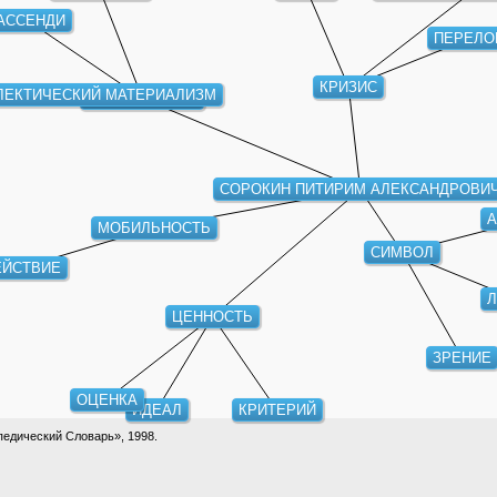
ГАССЕНДИ
ПЕРЕЛО
КРИЗИС
ЛЕКТИЧЕСКИЙ МАТЕРИАЛИЗМ
МАТЕРИАЛИЗМ
СОРОКИН ПИТИРИМ АЛЕКСАНДРОВИ
А
МОБИЛЬНОСТЬ
СИМВОЛ
ЙСТВИЕ
Л
ЦЕННОСТЬ
ЗРЕНИЕ
ОЦЕНКА
ИДЕАЛ
КРИТЕРИЙ
едический Словарь», 1998.