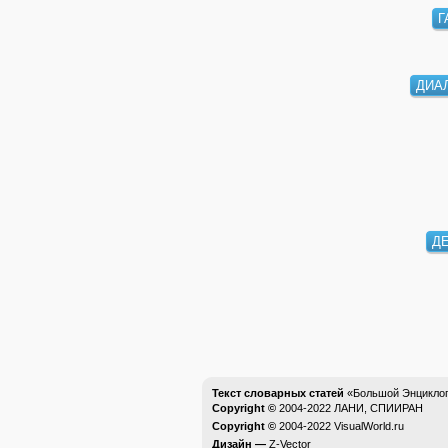
ДИА
ДЕ
Текст словарных статей
«Большой Энциклоп
Copyright ©
2004-2022
ЛАНИ, СПИИРАН
Copyright ©
2004-2022
VisualWorld.ru
Дизайн —
Z-Vector