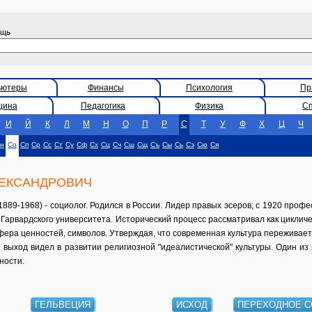
ощь
ьютеры
Финансы
Психология
Пр
цина
Педагогика
Физика
С
И
Й
К
Л
М
Н
О
П
Р
С
Т
У
Ф
Х
Ц
Ч
н
Со
Сп
Ср
Сс
Ст
Су
Сф
Сх
Сц
Сч
Сш
Сщ
Съ
Сы
Сь
Сэ
Сю
Ся
ЕКСАНДРОВИЧ
9-1968) - социолог. Родился в России. Лидер правых эсеров; с 1920 профе
 Гарвардского университета. Исторический процесс рассматривал как цикличе
фера ценностей, символов. Утверждая, что современная культура переживает
 выход видел в развитии религиозной "идеалистической" культуры. Один и
ности.
ГЕЛЬВЕЦИЯ
ИСХОД
ПЕРЕХОДНОЕ С