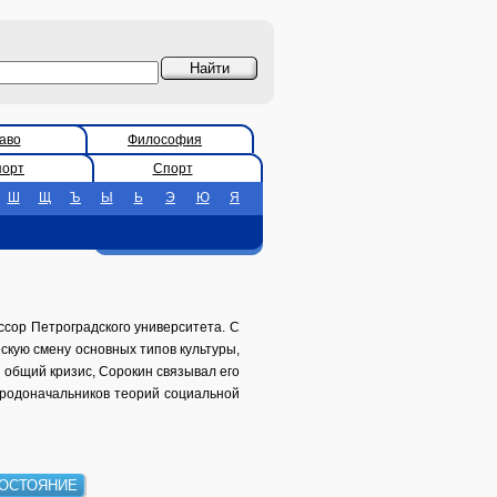
аво
Философия
порт
Спорт
Ш
Щ
Ъ
Ы
Ь
Э
Ю
Я
ссор Петроградского университета. С
скую смену основных типов культуры,
 общий кризис, Сорокин связывал его
з родоначальников теорий социальной
ОСТОЯНИЕ