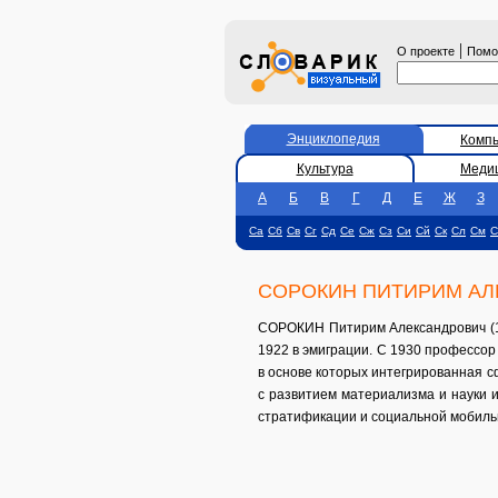
|
О проекте
Пом
Энциклопедия
Комп
Культура
Меди
А
Б
В
Г
Д
Е
Ж
З
Са
Сб
Св
Сг
Сд
Се
Сж
Сз
Си
Сй
Ск
Сл
См
С
СОРОКИН ПИТИРИМ АЛ
СОРОКИН Питирим Александрович (188
1922 в эмиграции. С 1930 профессор
в основе которых интегрированная с
с развитием материализма и науки и
стратификации и социальной мобиль