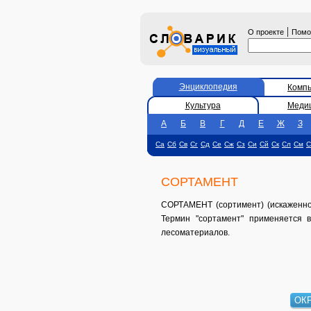
|
О проекте
Пом
Энциклопедия
Комп
Культура
Меди
А
Б
В
Г
Д
Е
Ж
З
Са
Сб
Св
Сг
Сд
Се
Сж
Сз
Си
Сй
Ск
Сл
См
С
СОРТАМЕНТ
СОРТАМЕНТ (сортимент) (искаженное 
Термин "сортамент" применяется в
лесоматериалов.
ОК