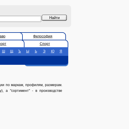
аво
Философия
порт
Спорт
Ш
Щ
Ъ
Ы
Ь
Э
Ю
Я
кции по маркам, профилям, размерам.
), а "сортимент" - в производстве