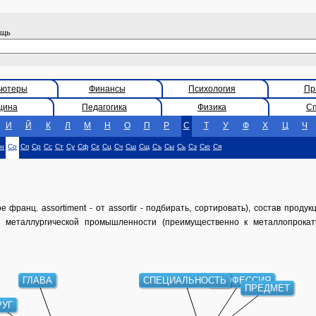
ощь
ьютеры
Финансы
Психология
Пр
цина
Педагогика
Физика
С
И
Й
К
Л
М
Н
О
П
Р
С
Т
У
Ф
Х
Ц
Ч
н
Со
Сп
Ср
Сс
Ст
Су
Сф
Сх
Сц
Сч
Сш
Сщ
Съ
Сы
Сь
Сэ
Сю
Ся
франц. assortiment - от assortir - подбирать, сортировать), состав проду
 металлургической промышленности (преимущественно к металлопрокату
ГЛАВА
СПЕЦИАЛЬНОСТЬ
ПРОФЕССИЯ
ПРЕДМЕТ
РУГ