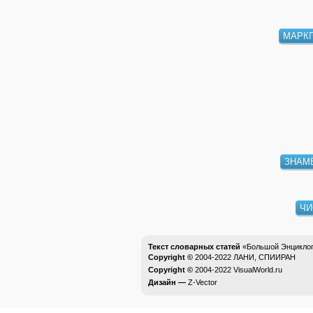
МАРК
ЗНАМ
ЧИ
Текст словарных статей
«Большой Энциклоп
Copyright ©
2004-2022
ЛАНИ, СПИИРАН
Copyright ©
2004-2022
VisualWorld.ru
Дизайн —
Z-Vector