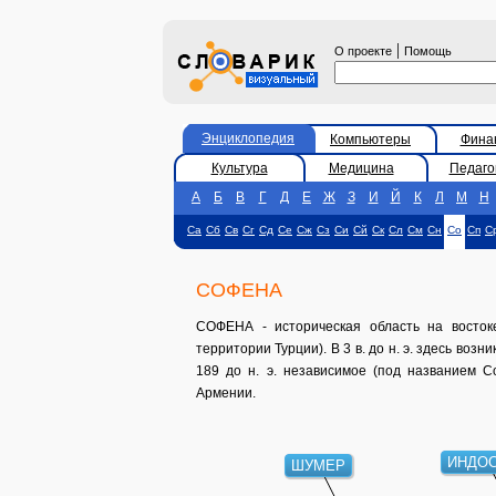
|
О проекте
Помощь
Энциклопедия
Компьютеры
Фина
Культура
Медицина
Педаго
А
Б
В
Г
Д
Е
Ж
З
И
Й
К
Л
М
Н
Са
Сб
Св
Сг
Сд
Се
Сж
Сз
Си
Сй
Ск
Сл
См
Сн
Со
Сп
С
СОФЕНА
СОФЕНА - историческая область на восток
территории Турции). В 3 в. до н. э. здесь во
189 до н. э. независимое (под названием Со
Армении.
ИНДО
ШУМЕР