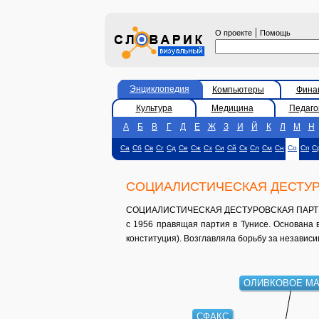
|
О проекте
Помощь
Энциклопедия
Компьютеры
Фина
Культура
Медицина
Педаго
А
Б
В
Г
Д
Е
Ж
З
И
Й
К
Л
М
Н
Са
Сб
Св
Сг
Сд
Се
Сж
Сз
Си
Сй
Ск
Сл
См
Сн
Со
Сп
С
СОЦИАЛИСТИЧЕСКАЯ ДЕСТУР
СОЦИАЛИСТИЧЕСКАЯ ДЕСТУРОВСКАЯ ПАРТИЯ - 
с 1956 правящая партия в Тунисе. Основана в
конституция). Возглавляла борьбу за независи
ОЛИВКОВОЕ М
СФАКС