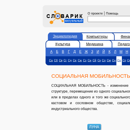
|
О проекте
Помощь
Энциклопедия
Компьютеры
Фина
Культура
Медицина
Педаго
А
Б
В
Г
Д
Е
Ж
З
И
Й
К
Л
М
Н
Са
Сб
Св
Сг
Сд
Се
Сж
Сз
Си
Сй
Ск
Сл
См
Сн
Со
Сп
С
СОЦИАЛЬНАЯ МОБИЛЬНОСТ
СОЦИАЛЬНАЯ МОБИЛЬНОСТЬ - изменение инд
структуре, перемещение из одного социального
или в пределах одного и того же социальног
кастовом и сословном обществе, социал
индустриального общества.
ЛУНА