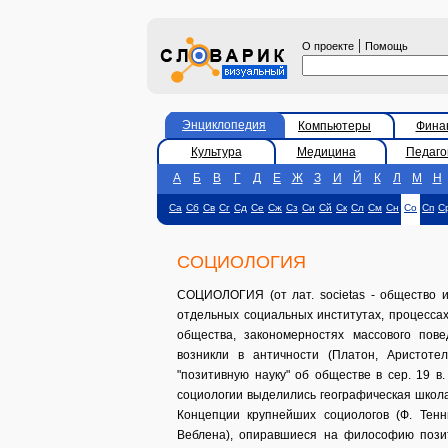
|
О проекте
Помощь
Энциклопедия
Компьютеры
Фина
Культура
Медицина
Педаго
А
Б
В
Г
Д
Е
Ж
З
И
Й
К
Л
М
Н
Са
Сб
Св
Сг
Сд
Се
Сж
Сз
Си
Сй
Ск
Сл
См
Сн
Со
Сп
С
СОЦИОЛОГИЯ
СОЦИОЛОГИЯ (от лат. societas - общество и 
отдельных социальных институтах, процессах
общества, закономерностях массового пов
возникли в античности (Платон, Аристоте
"позитивную науку" об обществе в сер. 19 в.
социологии выделились географическая школа
Концепции крупнейших социологов (Ф. Тенни
Веблена), опиравшиеся на философию позит