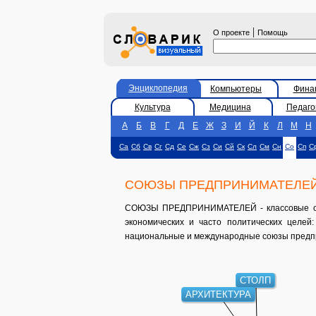
|
О проекте
Помощь
Энциклопедия
Компьютеры
Фина
Культура
Медицина
Педаго
А
Б
В
Г
Д
Е
Ж
З
И
Й
К
Л
М
Н
Са
Сб
Св
Сг
Сд
Се
Сж
Сз
Си
Сй
Ск
Сл
См
Сн
Со
Сп
С
СОЮЗЫ ПРЕДПРИНИМАТЕЛЕ
СОЮЗЫ ПРЕДПРИНИМАТЕЛЕЙ - классовые орг
экономических и часто политических целе
национальные и международные союзы предп
СТОЛП
АРХИТЕКТУРА