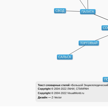
ПАЛАТА
СВОД
СО
ТОРГОВЫЙ
САЛЬСК
П
Текст словарных статей
«Большой Энциклопедический 
Copyright ©
2004-2022
ЛАНИ, СПИИРАН
Copyright ©
2004-2022
VisualWorld.ru
Дизайн —
Z-Vector