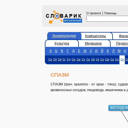
|
О проекте
Помощь
Энциклопедия
Компьютеры
Фина
Культура
Медицина
Педаго
А
Б
В
Г
Д
Е
Ж
З
И
Й
К
Л
М
Н
Са
Сб
Св
Сг
Сд
Се
Сж
Сз
Си
Сй
Ск
Сл
См
Сн
Со
Сп
С
СПАЗМ
СПАЗМ (греч. spasmos - от spao - тяну), су
кровеносных сосудов, пищевода, кишечника и д
ЖЕЛУДО