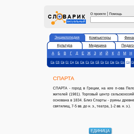
|
О проекте
Помощь
Энциклопедия
Компьютеры
Фина
Культура
Медицина
Педаго
А
Б
В
Г
Д
Е
Ж
З
И
Й
К
Л
М
Н
Са
Сб
Св
Сг
Сд
Се
Сж
Сз
Си
Сй
Ск
Сл
См
Сн
Со
Сп
С
СПАРТА
СПАРТА - город в Греции, на юге п-ова Пел
жителей (1981). Торговый центр сельскохозя
основана в 1834. Близ Спарты - руины древнего
святилищ, 7-5 вв. до н. э., театра, 1-2 вв. н. э.).
ЕДИНИЦА