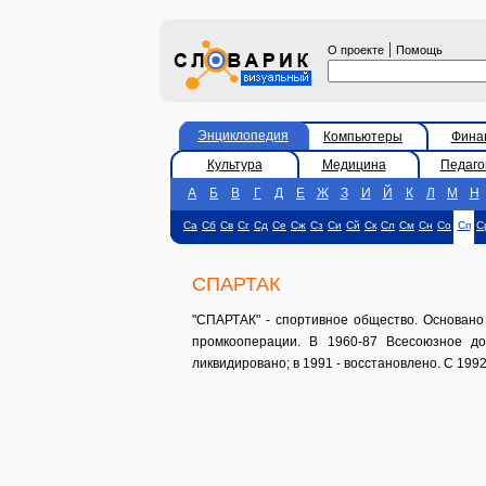
|
О проекте
Помощь
Энциклопедия
Компьютеры
Фина
Культура
Медицина
Педаго
А
Б
В
Г
Д
Е
Ж
З
И
Й
К
Л
М
Н
Са
Сб
Св
Сг
Сд
Се
Сж
Сз
Си
Сй
Ск
Сл
См
Сн
Со
Сп
С
СПАРТАК
"СПАРТАК" - спортивное общество. Основано
промкооперации. В 1960-87 Всесоюзное до
ликвидировано; в 1991 - восстановлено. С 199