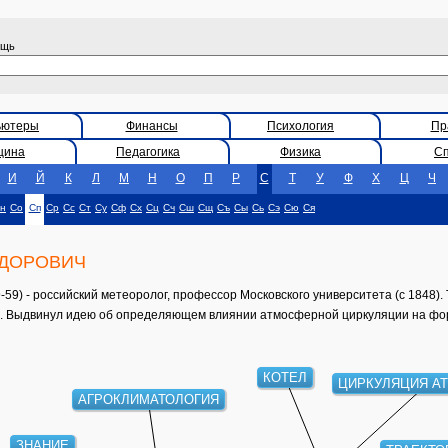
ощь
ьютеры
Финансы
Психология
Пр
цина
Педагогика
Физика
С
И
Й
К
Л
М
Н
О
П
Р
С
Т
У
Ф
Х
Ц
Ч
н
Со
Сп
Ср
Сс
Ст
Су
Сф
Сх
Сц
Сч
Сш
Сщ
Съ
Сы
Сь
Сэ
Сю
Ся
ЕДОРОВИЧ
) - российский метеоролог, профессор Московского университета (с 1848). 
). Выдвинул идею об определяющем влиянии атмосферной циркуляции на фо
КОТЕЛ
ЦИРКУЛЯЦИЯ А
АГРОКЛИМАТОЛОГИЯ
ЗНАНИЕ