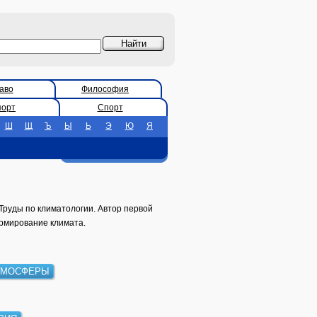
аво
Философия
порт
Спорт
Ш
Щ
Ъ
Ы
Ь
Э
Ю
Я
Труды по климатологии. Автор первой
рмирование климата.
ТМОСФЕРЫ