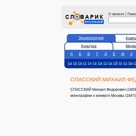
|
О проекте
Пом
Энциклопедия
Комп
Культура
Меди
А
Б
В
Г
Д
Е
Ж
З
Са
Сб
Св
Сг
Сд
Се
Сж
Сз
Си
Сй
Ск
Сл
См
С
СПАССКИЙ МИХАИЛ Ф
СПАССКИЙ Михаил Федорович (1809-59
монографии о климате Москвы (1847