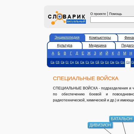
|
О проекте
Помощь
Энциклопедия
Компьютеры
Фина
Культура
Медицина
Педаго
А
Б
В
Г
Д
Е
Ж
З
И
Й
К
Л
М
Н
Са
Сб
Св
Сг
Сд
Се
Сж
Сз
Си
Сй
Ск
Сл
См
Сн
Со
Сп
С
СПЕЦИАЛЬНЫЕ ВОЙСКА
СПЕЦИАЛЬНЫЕ ВОЙСКА - подразделения и ча
по обеспечению боевой и повседневно
радиотехнической, химической и др.) и имеющ
БАТАЛЬОН
ДИВИЗИОН