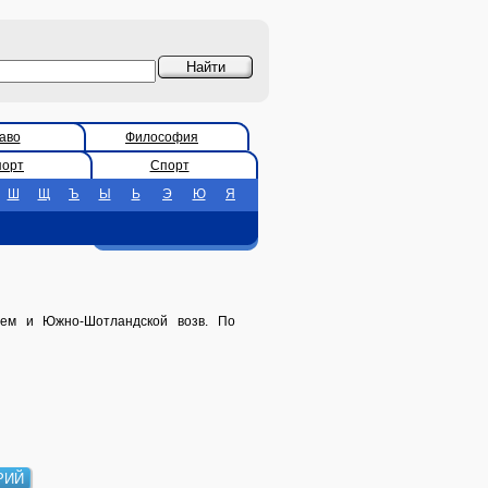
аво
Философия
порт
Спорт
Ш
Щ
Ъ
Ы
Ь
Э
Ю
Я
ем и Южно-Шотландской возв. По
РИЙ