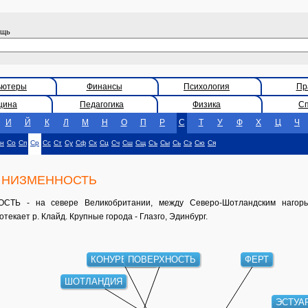
ощь
ьютеры
Финансы
Психология
Пр
цина
Педагогика
Физика
С
И
Й
К
Л
М
Н
О
П
Р
С
Т
У
Ф
Х
Ц
Ч
н
Со
Сп
Ср
Сс
Ст
Су
Сф
Сх
Сц
Сч
Сш
Сщ
Съ
Сы
Сь
Сэ
Сю
Ся
 НИЗМЕННОСТЬ
 - на севере Великобритании, между Северо-Шотландским нагорь
кает р. Клайд. Крупные города - Глазго, Эдинбург.
КОНУРБАЦИЯ
ПОВЕРХНОСТЬ
ФЕРТ
ШОТЛАНДИЯ
ЭСТУА