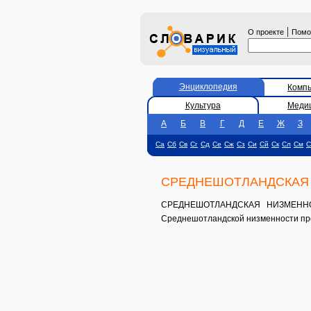
|
О проекте
Пом
Энциклопедия
Комп
Культура
Меди
А
Б
В
Г
Д
Е
Ж
З
Са
Сб
Св
Сг
Сд
Се
Сж
Сз
Си
Сй
Ск
Сл
См
С
СРЕДНЕШОТЛАНДСКАЯ
СРЕДНЕШОТЛАНДСКАЯ НИЗМЕННОСТЬ
Среднешотландской низменности проте