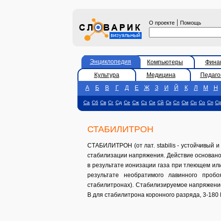
|
О проекте
Помощь
Энциклопедия
Компьютеры
Фина
Культура
Медицина
Педаго
А
Б
В
Г
Д
Е
Ж
З
И
Й
К
Л
М
Н
Са
Сб
Св
Сг
Сд
Се
Сж
Сз
Си
Сй
Ск
Сл
См
Сн
Со
Сп
С
СТАБИЛИТРОН
СТАБИЛИТРОН (от лат. stabilis - устойчивый и
стабилизации напряжения. Действие основано
в результате ионизации газа при тлеющем ил
результате необратимого лавинного пробо
стабилитронах). Стабилизируемое напряжение
В для стабилитрона коронного разряда, 3-180